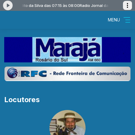
osé Benedito da Silva das 07:15 às 08:00
Radio Jornal da Manhã com Jos
MENU
Locutores